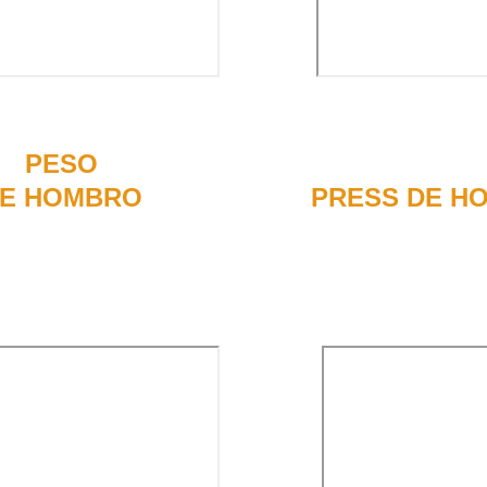
r  
PESO 
Forma correcta
E HOMBRO 
PRESS DE H