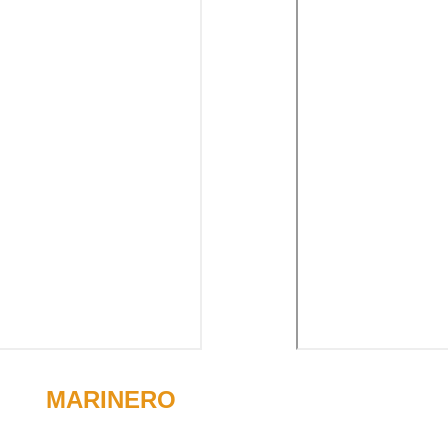
tar  
MARINERO
Forma c