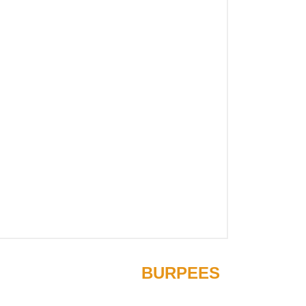
orrecta de ejecutar 
BURPEES